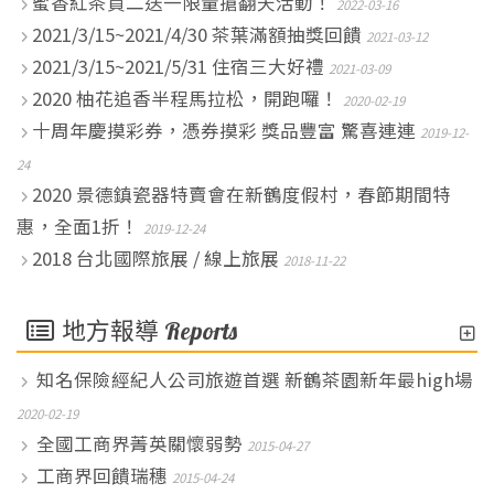
蜜香紅茶買二送一限量搶翻天活動！
2022-03-16
2021/3/15~2021/4/30 茶葉滿額抽獎回饋
2021-03-12
2021/3/15~2021/5/31 住宿三大好禮
2021-03-09
2020 柚花追香半程馬拉松，開跑囉！
2020-02-19
十周年慶摸彩券，憑券摸彩 獎品豐富 驚喜連連
2019-12-
24
2020 景德鎮瓷器特賣會在新鶴度假村，春節期間特
惠，全面1折！
2019-12-24
2018 台北國際旅展 / 線上旅展
2018-11-22
地方報導
Reports
知名保險經紀人公司旅遊首選 新鶴茶園新年最high場
2020-02-19
全國工商界菁英關懷弱勢
2015-04-27
工商界回饋瑞穗
2015-04-24