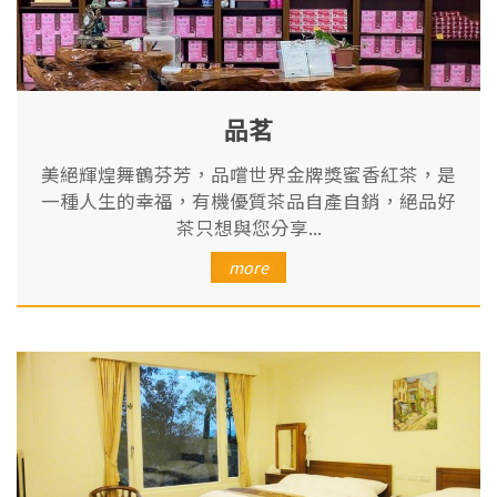
品茗
美絕輝煌舞鶴芬芳，品嚐世界金牌獎蜜香紅茶，是
一種人生的幸福，有機優質茶品自產自銷，絕品好
茶只想與您分享...
more