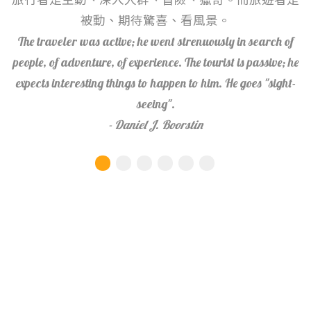
被動、期待驚喜、看風景。
The traveler was active; he went strenuously in search of
people, of adventure, of experience. The tourist is passive; he
expects interesting things to happen to him. He goes "sight-
seeing".
- Daniel J. Boorstin